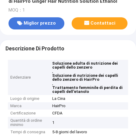
di HairPro Ginger Hair Nutrition Solution Ethanol
MOQ：1
Miglior prezzo
Contattaci
Descrizione Di Prodotto
Soluzione adulta di nutrizione dei
capelli dello zenzero
,
Soluzione di nutrizione dei capelli
Evidenziare
dello zenzero di HairPro
,
Trattamento femminile di perdita di
capelli dell'etanolo
Luogo di origine
La Cina
Marca
HairPro
Certificazione
CFDA
Quantità di ordine
1
minimo
Tempi di consegna
5-8 giorni del lavoro