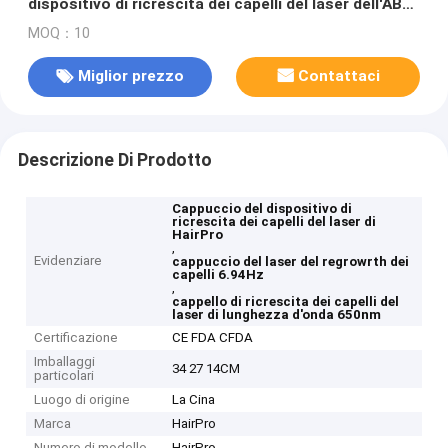
dispositivo di ricrescita dei capelli del laser dell'ABS
di HairPro
MOQ：10
Miglior prezzo
Contattaci
Descrizione Di Prodotto
Cappuccio del dispositivo di
ricrescita dei capelli del laser di
HairPro
,
Evidenziare
cappuccio del laser del regrowrth dei
capelli 6.94Hz
,
cappello di ricrescita dei capelli del
laser di lunghezza d'onda 650nm
Certificazione
CE FDA CFDA
Imballaggi
34 27 14CM
particolari
Luogo di origine
La Cina
Marca
HairPro
Numero di modello
HairPro