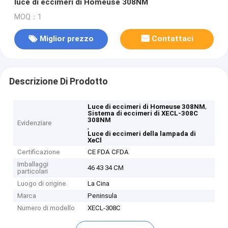
luce di eccimeri di Homeuse 308NM
MOQ：1
Miglior prezzo
Contattaci
Descrizione Di Prodotto
,
Luce di eccimeri di Homeuse 308NM
Sistema di eccimeri di XECL-308C
308NM
Evidenziare
,
Luce di eccimeri della lampada di
XeCl
Certificazione
CE FDA CFDA
Imballaggi
46 43 34 CM
particolari
Luogo di origine
La Cina
Marca
Peninsula
Numero di modello
XECL-308C