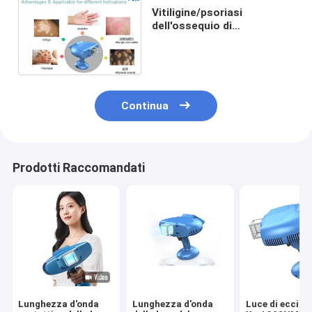
Vitiligine/psoriasi
dell'ossequio di
trattamento della luce di
eccimeri di Homeuse
308NM
Continua
Prodotti Raccomandati
Lunghezza d'onda
Lunghezza d'onda
Luce di eccimer