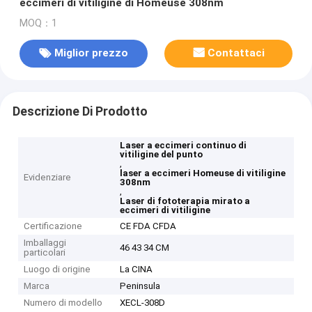
eccimeri di vitiligine di Homeuse 308nm
MOQ：1
Miglior prezzo
Contattaci
Descrizione Di Prodotto
Laser a eccimeri continuo di
vitiligine del punto
,
laser a eccimeri Homeuse di vitiligine
Evidenziare
308nm
,
Laser di fototerapia mirato a
eccimeri di vitiligine
Certificazione
CE FDA CFDA
Imballaggi
46 43 34 CM
particolari
Luogo di origine
La CINA
Marca
Peninsula
Numero di modello
XECL-308D