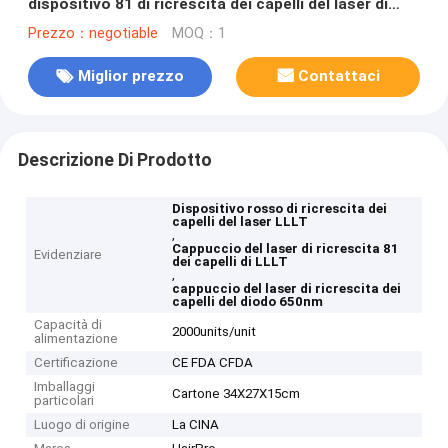
dispositivo 81 di ricrescita dei capelli del laser di
LLLT
Prezzo：negotiable
MOQ：1
Miglior prezzo
Contattaci
Descrizione Di Prodotto
Dispositivo rosso di ricrescita dei
capelli del laser LLLT
,
Cappuccio del laser di ricrescita 81
Evidenziare
dei capelli di LLLT
,
cappuccio del laser di ricrescita dei
capelli del diodo 650nm
Capacità di
2000units/unit
alimentazione
Certificazione
CE FDA CFDA
Imballaggi
Cartone 34X27X15cm
particolari
Luogo di origine
La CINA