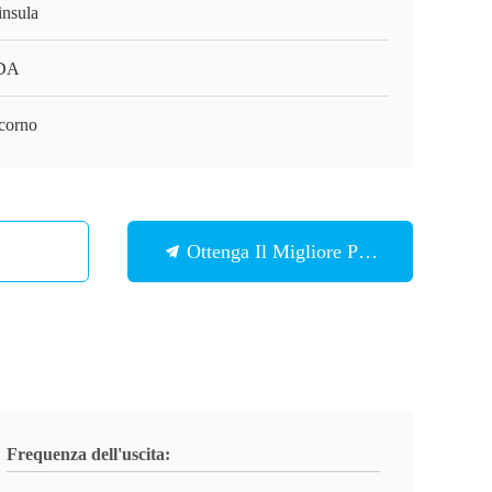
insula
DA
corno
Ottenga Il Migliore Prezzo
Frequenza dell'uscita: