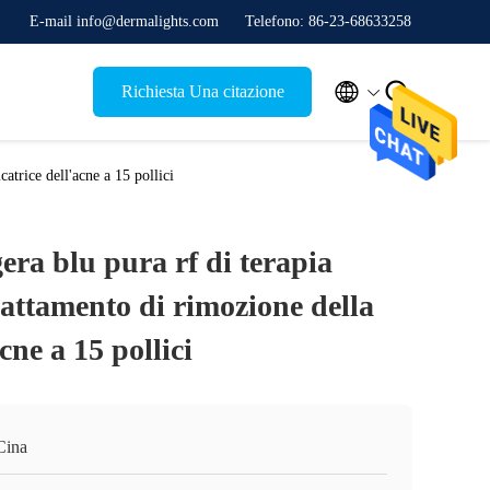
E-mail info@dermalights.com
Telefono: 86-23-68633258


Richiesta Una citazione
catrice dell'acne a 15 pollici
gera blu pura rf di terapia
trattamento di rimozione della
acne a 15 pollici
Cina