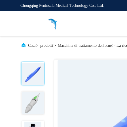
Chongqing Peninsula Medical Technology Co., Ltd.
Casa
>
prodotti
>
Macchina di trattamento dell'acne
>
La ric